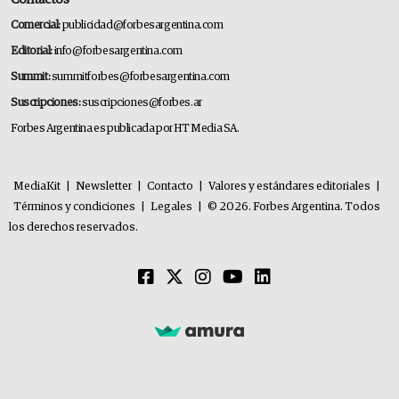
Comercial:
publicidad@forbesargentina.com
Editorial:
info@forbesargentina.com
Summit:
summitforbes@forbesargentina.com
Suscripciones:
suscripciones@forbes.ar
Forbes Argentina es publicada por HT Media SA.
MediaKit
|
Newsletter
|
Contacto
|
Valores y estándares editoriales
|
Términos y condiciones
|
Legales
|
© 2026. Forbes Argentina. Todos
los derechos reservados.