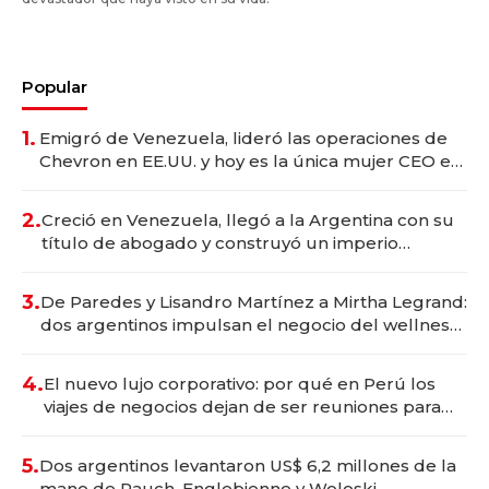
Popular
1.
Emigró de Venezuela, lideró las operaciones de
Chevron en EE.UU. y hoy es la única mujer CEO en
Vaca Muerta
2.
Creció en Venezuela, llegó a la Argentina con su
título de abogado y construyó un imperio
gastronómico que revoluciona las marcas "fast
premium"
3.
De Paredes y Lisandro Martínez a Mirtha Legrand:
dos argentinos impulsan el negocio del wellness
deportivo y el cuidado corporal
4.
El nuevo lujo corporativo: por qué en Perú los
viajes de negocios dejan de ser reuniones para
convertirse en experiencias transformadoras
5.
Dos argentinos levantaron US$ 6,2 millones de la
mano de Rauch, Englebienne y Woloski