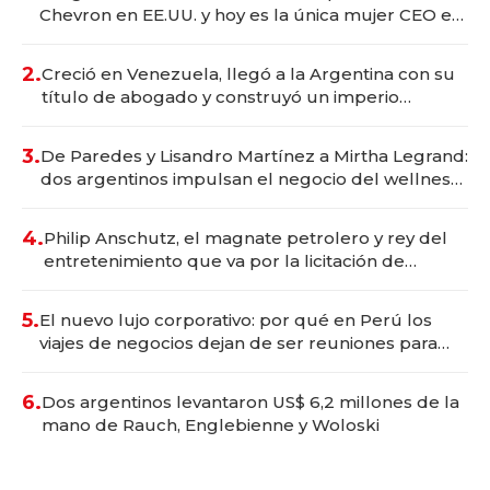
Chevron en EE.UU. y hoy es la única mujer CEO en
Vaca Muerta
2.
Creció en Venezuela, llegó a la Argentina con su
título de abogado y construyó un imperio
gastronómico que revoluciona las marcas "fast
premium"
3.
De Paredes y Lisandro Martínez a Mirtha Legrand:
dos argentinos impulsan el negocio del wellness
deportivo y el cuidado corporal
4.
Philip Anschutz, el magnate petrolero y rey del
entretenimiento que va por la licitación de
Tecnópolis junto a Fénix
5.
El nuevo lujo corporativo: por qué en Perú los
viajes de negocios dejan de ser reuniones para
convertirse en experiencias transformadoras
6.
Dos argentinos levantaron US$ 6,2 millones de la
mano de Rauch, Englebienne y Woloski