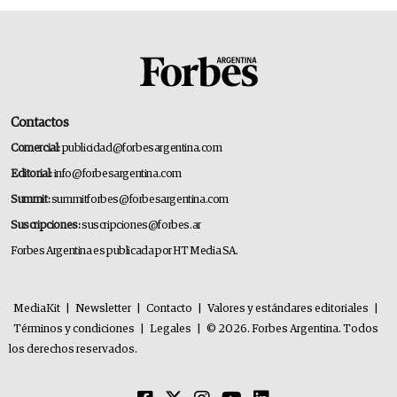
Contactos
Comercial:
publicidad@forbesargentina.com
Editorial:
info@forbesargentina.com
Summit:
summitforbes@forbesargentina.com
Suscripciones:
suscripciones@forbes.ar
Forbes Argentina es publicada por HT Media SA.
MediaKit
|
Newsletter
|
Contacto
|
Valores y estándares editoriales
|
Términos y condiciones
|
Legales
|
© 2026. Forbes Argentina. Todos
los derechos reservados.