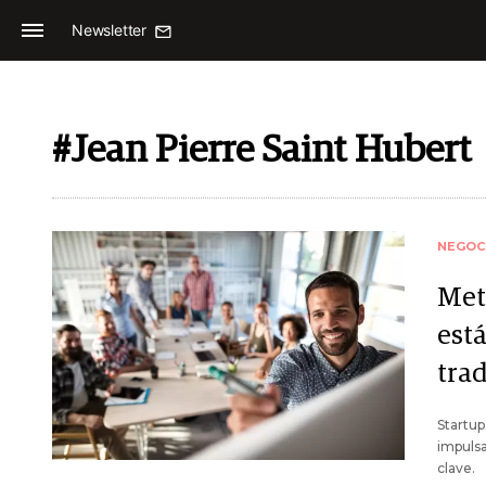
Newsletter
#Jean Pierre Saint Hubert
NEGOC
Met
est
tra
Startup
impulsa
clave.