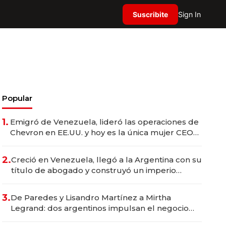
Suscribite
Sign In
Popular
1.
Emigró de Venezuela, lideró las operaciones de
Chevron en EE.UU. y hoy es la única mujer CEO
en Vaca Muerta
2.
Creció en Venezuela, llegó a la Argentina con su
título de abogado y construyó un imperio
gastronómico que revoluciona las marcas "fast
premium"
3.
De Paredes y Lisandro Martínez a Mirtha
Legrand: dos argentinos impulsan el negocio
del wellness deportivo y el cuidado corporal