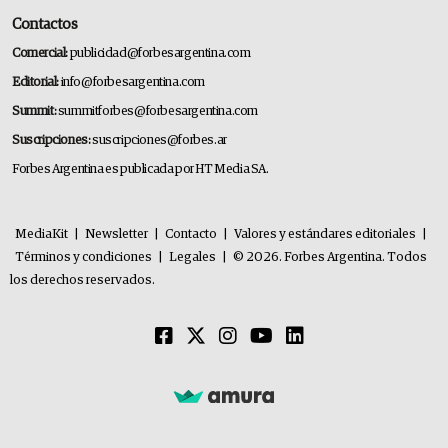
Contactos
Comercial:
publicidad@forbesargentina.com
Editorial:
info@forbesargentina.com
Summit:
summitforbes@forbesargentina.com
Suscripciones:
suscripciones@forbes.ar
Forbes Argentina es publicada por HT Media SA.
MediaKit
|
Newsletter
|
Contacto
|
Valores y estándares editoriales
|
Términos y condiciones
|
Legales
|
© 2026. Forbes Argentina. Todos
los derechos reservados.