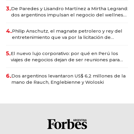
premium"
3.
De Paredes y Lisandro Martínez a Mirtha Legrand:
dos argentinos impulsan el negocio del wellness
deportivo y el cuidado corporal
4.
Philip Anschutz, el magnate petrolero y rey del
entretenimiento que va por la licitación de
Tecnópolis junto a Fénix
5.
El nuevo lujo corporativo: por qué en Perú los
viajes de negocios dejan de ser reuniones para
convertirse en experiencias transformadoras
6.
Dos argentinos levantaron US$ 6,2 millones de la
mano de Rauch, Englebienne y Woloski