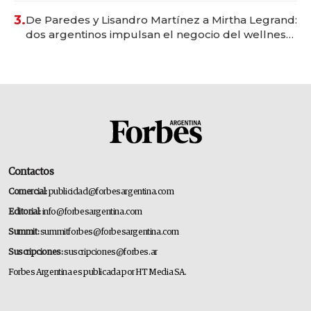
premium"
3.
De Paredes y Lisandro Martínez a Mirtha Legrand:
dos argentinos impulsan el negocio del wellness
deportivo y el cuidado corporal
Contactos
Comercial:
publicidad@forbesargentina.com
Editorial:
info@forbesargentina.com
Summit:
summitforbes@forbesargentina.com
Suscripciones:
suscripciones@forbes.ar
Forbes Argentina es publicada por HT Media SA.