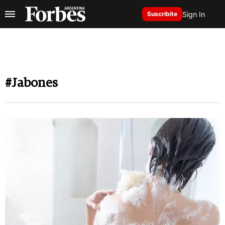
Sign In
Suscribite
#Jabones