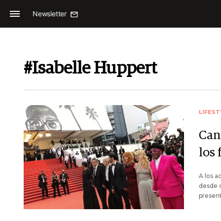
Newsletter
#Isabelle Huppert
LIFEST
Can
los
A los a
desde d
present