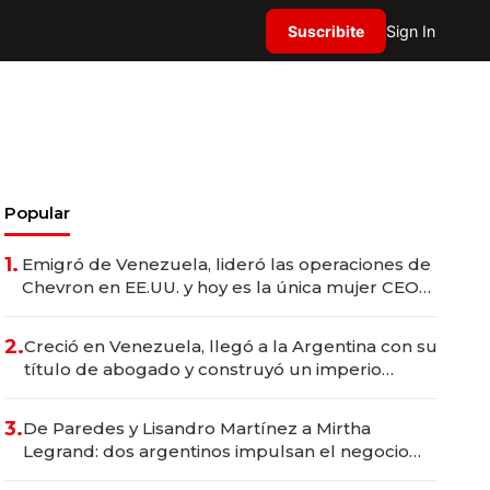
Suscribite
Sign In
Popular
1.
Emigró de Venezuela, lideró las operaciones de
Chevron en EE.UU. y hoy es la única mujer CEO
en Vaca Muerta
2.
Creció en Venezuela, llegó a la Argentina con su
título de abogado y construyó un imperio
gastronómico que revoluciona las marcas "fast
premium"
3.
De Paredes y Lisandro Martínez a Mirtha
Legrand: dos argentinos impulsan el negocio
del wellness deportivo y el cuidado corporal