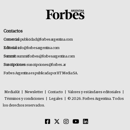
Contactos
Comercial:
publicidad@forbesargentina.com
Editorial:
info@forbesargentina.com
Summit:
summitforbes@forbesargentina.com
Suscripciones:
suscripciones@forbes.ar
Forbes Argentina es publicada por HT Media SA.
MediaKit
|
Newsletter
|
Contacto
|
Valores y estándares editoriales
|
Términos y condiciones
|
Legales
|
© 2026. Forbes Argentina. Todos
los derechos reservados.