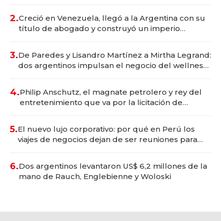
Vaca Muerta
2.
Creció en Venezuela, llegó a la Argentina con su
título de abogado y construyó un imperio
gastronómico que revoluciona las marcas "fast
premium"
3.
De Paredes y Lisandro Martínez a Mirtha Legrand:
dos argentinos impulsan el negocio del wellness
deportivo y el cuidado corporal
4.
Philip Anschutz, el magnate petrolero y rey del
entretenimiento que va por la licitación de
Tecnópolis junto a Fénix
5.
El nuevo lujo corporativo: por qué en Perú los
viajes de negocios dejan de ser reuniones para
convertirse en experiencias transformadoras
6.
Dos argentinos levantaron US$ 6,2 millones de la
mano de Rauch, Englebienne y Woloski