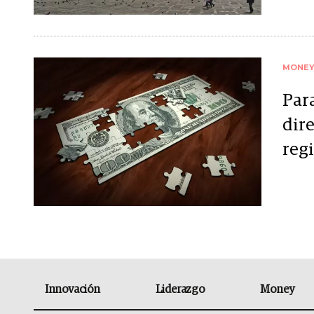
MONE
Par
dir
reg
Innovación
Liderazgo
Money