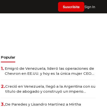
Suscribite
Sign In
Popular
1.
Emigró de Venezuela, lideró las operaciones de
Chevron en EE.UU. y hoy es la única mujer CEO
en Vaca Muerta
2.
Creció en Venezuela, llegó a la Argentina con su
título de abogado y construyó un imperio
gastronómico que revoluciona las marcas "fast
premium"
3.
De Paredes y Lisandro Martínez a Mirtha