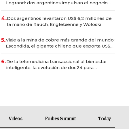
Legrand: dos argentinos impulsan el negocio
del wellness deportivo y el cuidado corporal
4.
Dos argentinos levantaron US$ 6,2 millones de
la mano de Rauch, Englebienne y Woloski
5.
Viaje a la mina de cobre más grande del mundo:
Escondida, el gigante chileno que exporta US$
14.000 millones anuales
6.
De la telemedicina transaccional al bienestar
inteligente: la evolución de doc24 para
transformar a las organizaciones
Videos
Forbes Summit
Today