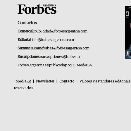
Contactos
Comercial:
publicidad@forbesargentina.com
Editorial:
info@forbesargentina.com
Summit:
summitforbes@forbesargentina.com
Suscripciones:
suscripciones@forbes.ar
Forbes Argentina es publicada por HT Media SA.
MediaKit
|
Newsletter
|
Contacto
|
Valores y estándares editorial
reservados.