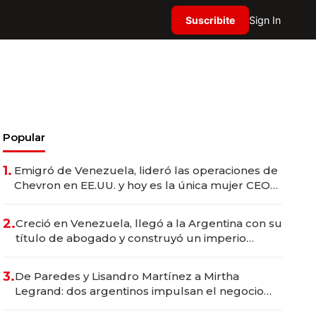
Suscribite
Sign In
Popular
1.
Emigró de Venezuela, lideró las operaciones de
Chevron en EE.UU. y hoy es la única mujer CEO
en Vaca Muerta
2.
Creció en Venezuela, llegó a la Argentina con su
título de abogado y construyó un imperio
gastronómico que revoluciona las marcas "fast
premium"
3.
De Paredes y Lisandro Martínez a Mirtha
Legrand: dos argentinos impulsan el negocio
del wellness deportivo y el cuidado corporal