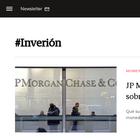
Newsletter
#Inverión
MONE
JP 
sobr
Qué suc
moneda 