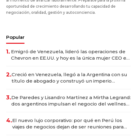
al momento de avanzar laboralmente. Preparate para la próxima
oportunidad de crecimiento desarrollando tu capacidad de
negociación, oralidad, gestión y autoconciencia.
Popular
1.
Emigró de Venezuela, lideró las operaciones de
Chevron en EE.UU. y hoy es la única mujer CEO en
Vaca Muerta
2.
Creció en Venezuela, llegó a la Argentina con su
título de abogado y construyó un imperio
gastronómico que revoluciona las marcas "fast
premium"
3.
De Paredes y Lisandro Martínez a Mirtha Legrand:
dos argentinos impulsan el negocio del wellness
deportivo y el cuidado corporal
4.
El nuevo lujo corporativo: por qué en Perú los
viajes de negocios dejan de ser reuniones para
convertirse en experiencias transformadoras