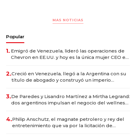
MAS NOTICIAS
Popular
1.
Emigró de Venezuela, lideró las operaciones de
Chevron en EE.UU. y hoy es la única mujer CEO en
Vaca Muerta
2.
Creció en Venezuela, llegó a la Argentina con su
título de abogado y construyó un imperio
gastronómico que revoluciona las marcas "fast
premium"
3.
De Paredes y Lisandro Martínez a Mirtha Legrand:
dos argentinos impulsan el negocio del wellness
deportivo y el cuidado corporal
4.
Philip Anschutz, el magnate petrolero y rey del
entretenimiento que va por la licitación de
Tecnópolis junto a Fénix