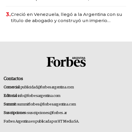
para fundar startups biotech
3.
Creció en Venezuela, llegó a la Argentina con su
título de abogado y construyó un imperio
gastronómico que revoluciona las marcas "fast
premium"
Contactos
Comercial:
publicidad@forbesargentina.com
Editorial:
info@forbesargentina.com
Summit:
summitforbes@forbesargentina.com
Suscripciones:
suscripciones@forbes.ar
Forbes Argentina es publicada por HT Media SA.