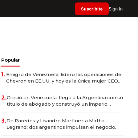
Suscribite
Sign In
Popular
1.
Emigró de Venezuela, lideró las operaciones de
Chevron en EE.UU. y hoy es la única mujer CEO
en Vaca Muerta
2.
Creció en Venezuela, llegó a la Argentina con su
título de abogado y construyó un imperio
gastronómico que revoluciona las marcas "fast
premium"
3.
De Paredes y Lisandro Martínez a Mirtha
Legrand: dos argentinos impulsan el negocio
del wellness deportivo y el cuidado corporal