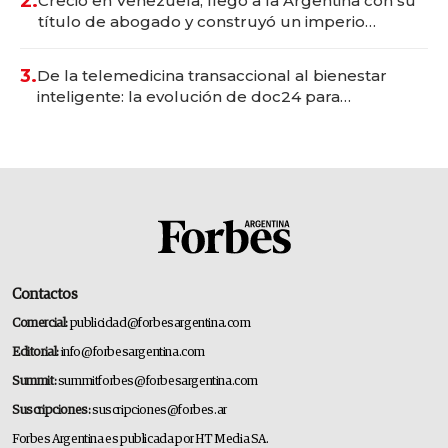
2.
Creció en Venezuela, llegó a la Argentina con su
título de abogado y construyó un imperio
gastronómico que revoluciona las marcas "fast
premium"
3.
De la telemedicina transaccional al bienestar
inteligente: la evolución de doc24 para
transformar a las organizaciones
Contactos
Comercial:
publicidad@forbesargentina.com
Editorial:
info@forbesargentina.com
Summit:
summitforbes@forbesargentina.com
Suscripciones:
suscripciones@forbes.ar
Forbes Argentina es publicada por HT Media SA.