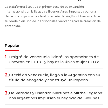
La plataforma Espot da el primer paso de su expansión
internacional con la llegada a Buenos Aires. Impulsada por una
demanda orgánica desde el otro lado del río, Espot busca replicar
su modelo en uno de los principales mercados para la creación de
contenido.
Popular
1.
Emigró de Venezuela, lideró las operaciones de
Chevron en EE.UU. y hoy es la única mujer CEO en
Vaca Muerta
2.
Creció en Venezuela, llegó a la Argentina con su
título de abogado y construyó un imperio
gastronómico que revoluciona las marcas "fast
premium"
3.
De Paredes y Lisandro Martínez a Mirtha Legrand:
dos argentinos impulsan el negocio del wellness
deportivo y el cuidado corporal