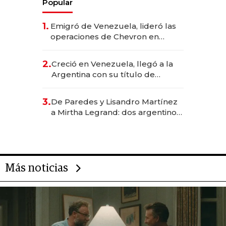
Popular
1.
Emigró de Venezuela, lideró las
operaciones de Chevron en
EE.UU. y hoy es la única mujer
CEO en Vaca Muerta
2.
Creció en Venezuela, llegó a la
Argentina con su título de
abogado y construyó un imperio
gastronómico que revoluciona
3.
De Paredes y Lisandro Martínez
las marcas "fast premium"
a Mirtha Legrand: dos argentinos
impulsan el negocio del wellness
deportivo y el cuidado corporal
Más noticias