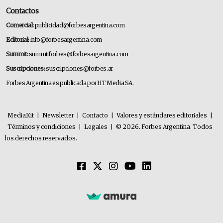
Contactos
Comercial:
publicidad@forbesargentina.com
Editorial:
info@forbesargentina.com
Summit:
summitforbes@forbesargentina.com
Suscripciones:
suscripciones@forbes.ar
Forbes Argentina es publicada por HT Media SA.
MediaKit
|
Newsletter
|
Contacto
|
Valores y estándares editoriales
|
Términos y condiciones
|
Legales
|
© 2026. Forbes Argentina. Todos
los derechos reservados.