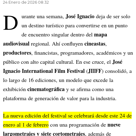
24 Enero de 2026 08.32
D
José Ignacio
urante una semana,
deja de ser solo
un destino turístico para convertirse en un punto
mapa
de encuentro singular dentro del
audiovisual
cineastas
regional. Ahí confluyen
,
productores
, financistas, programadores, académicos y un
José
público con alto capital cultural. En ese cruce, el
Ignacio International Film Festival
JIIFF
(
) consolidó, a
lo largo de 16 ediciones, un modelo que excede la
cinematográfica
exhibición
y se afirma como una
plataforma de generación de valor para la industria.
La nueva edición del festival se celebrará desde este 24 de
nueve
enero al 1 de febrero
con una programación de
largometrajes y siete cortometrajes
, además de