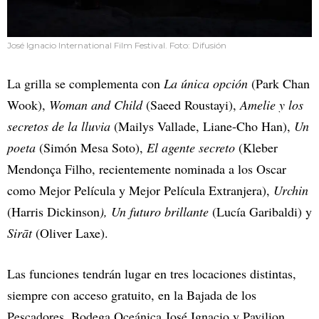
José Ignacio International Film Festival. Foto: Difusión
La grilla se complementa con
La única opción
(Park Chan
Wook),
Woman and Child
(Saeed Roustayi),
Amelie y los
secretos de la lluvia
(Mailys Vallade, Liane-Cho Han),
Un
poeta
(Simón Mesa Soto),
El agente secreto
(Kleber
Mendonça Filho, recientemente nominada a los Oscar
como Mejor Película y Mejor Película Extranjera),
Urchin
(Harris Dickinson
), Un futuro brillante
(Lucía Garibaldi) y
Sirāt
(Oliver Laxe).
Las funciones tendrán lugar en tres locaciones distintas,
siempre con acceso gratuito, en la Bajada de los
Pescadores, Bodega Oceánica José Ignacio y Pavilion