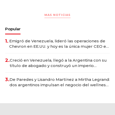
MAS NOTICIAS
Popular
1.
Emigró de Venezuela, lideró las operaciones de
Chevron en EE.UU. y hoy es la única mujer CEO en
Vaca Muerta
2.
Creció en Venezuela, llegó a la Argentina con su
título de abogado y construyó un imperio
gastronómico que revoluciona las marcas "fast
premium"
3.
De Paredes y Lisandro Martínez a Mirtha Legrand:
dos argentinos impulsan el negocio del wellness
deportivo y el cuidado corporal