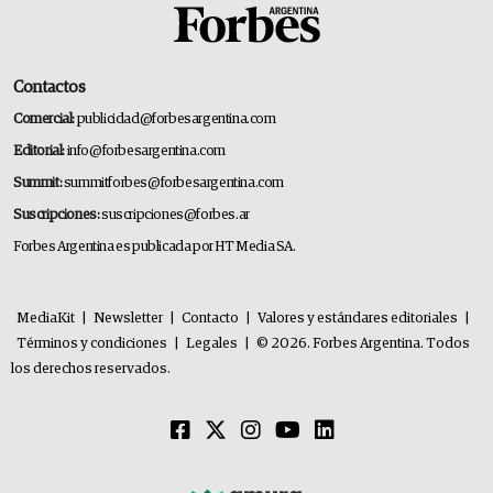
Contactos
Comercial:
publicidad@forbesargentina.com
Editorial:
info@forbesargentina.com
Summit:
summitforbes@forbesargentina.com
Suscripciones:
suscripciones@forbes.ar
Forbes Argentina es publicada por HT Media SA.
MediaKit
|
Newsletter
|
Contacto
|
Valores y estándares editoriales
|
Términos y condiciones
|
Legales
|
© 2026. Forbes Argentina. Todos
los derechos reservados.