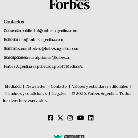
Contactos
Comercial:
publicidad@forbesargentina.com
Editorial:
info@forbesargentina.com
Summit:
summitforbes@forbesargentina.com
Suscripciones:
suscripciones@forbes.ar
Forbes Argentina es publicada por HT Media SA.
MediaKit
|
Newsletter
|
Contacto
|
Valores y estándares editoriales
|
Términos y condiciones
|
Legales
|
© 2026. Forbes Argentina. Todos
los derechos reservados.