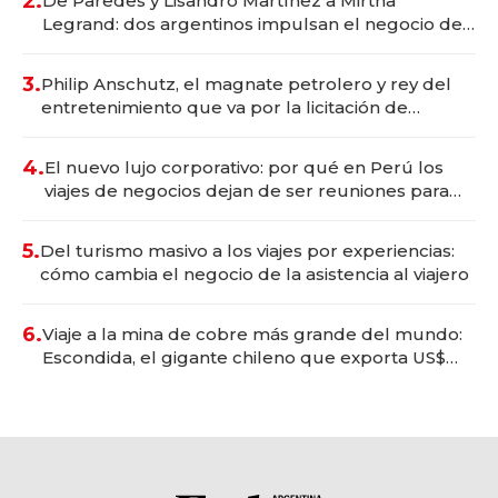
2.
De Paredes y Lisandro Martínez a Mirtha
Legrand: dos argentinos impulsan el negocio del
wellness deportivo y el cuidado corporal
3.
Philip Anschutz, el magnate petrolero y rey del
entretenimiento que va por la licitación de
Tecnópolis junto a Fénix
4.
El nuevo lujo corporativo: por qué en Perú los
viajes de negocios dejan de ser reuniones para
convertirse en experiencias transformadoras
5.
Del turismo masivo a los viajes por experiencias:
cómo cambia el negocio de la asistencia al viajero
6.
Viaje a la mina de cobre más grande del mundo:
Escondida, el gigante chileno que exporta US$
14.000 millones anuales