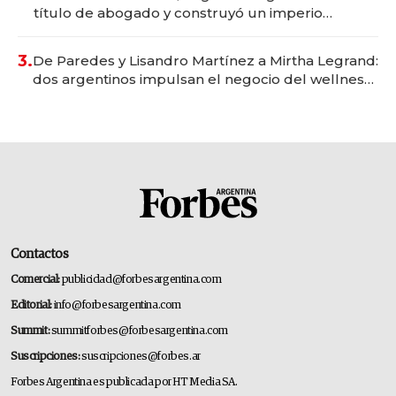
título de abogado y construyó un imperio
gastronómico que revoluciona las marcas "fast
premium"
3.
De Paredes y Lisandro Martínez a Mirtha Legrand:
dos argentinos impulsan el negocio del wellness
deportivo y el cuidado corporal
Contactos
Comercial:
publicidad@forbesargentina.com
Editorial:
info@forbesargentina.com
Summit:
summitforbes@forbesargentina.com
Suscripciones:
suscripciones@forbes.ar
Forbes Argentina es publicada por HT Media SA.