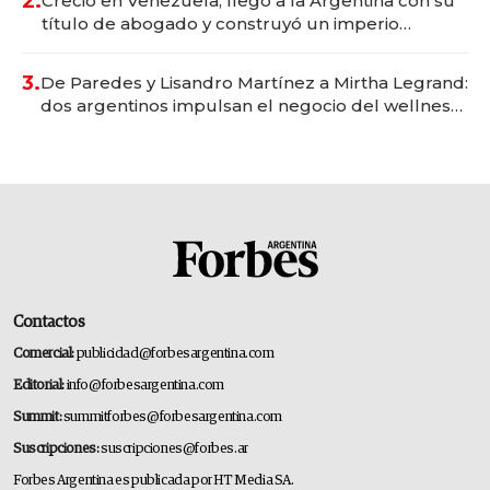
2.
Creció en Venezuela, llegó a la Argentina con su
título de abogado y construyó un imperio
gastronómico que revoluciona las marcas "fast
premium"
3.
De Paredes y Lisandro Martínez a Mirtha Legrand:
dos argentinos impulsan el negocio del wellness
deportivo y el cuidado corporal
Contactos
Comercial:
publicidad@forbesargentina.com
Editorial:
info@forbesargentina.com
Summit:
summitforbes@forbesargentina.com
Suscripciones:
suscripciones@forbes.ar
Forbes Argentina es publicada por HT Media SA.