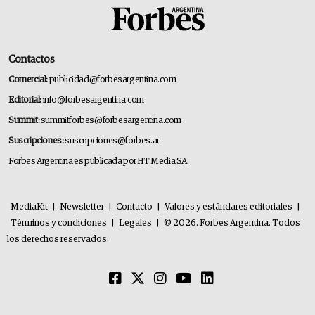
Contactos
Comercial:
publicidad@forbesargentina.com
Editorial:
info@forbesargentina.com
Summit:
summitforbes@forbesargentina.com
Suscripciones:
suscripciones@forbes.ar
Forbes Argentina es publicada por HT Media SA.
MediaKit
|
Newsletter
|
Contacto
|
Valores y estándares editoriales
|
Términos y condiciones
|
Legales
|
© 2026. Forbes Argentina. Todos
los derechos reservados.