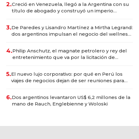
2.
Creció en Venezuela, llegó a la Argentina con su
título de abogado y construyó un imperio
gastronómico que revoluciona las marcas "fast
premium"
3.
De Paredes y Lisandro Martínez a Mirtha Legrand:
dos argentinos impulsan el negocio del wellness
deportivo y el cuidado corporal
4.
Philip Anschutz, el magnate petrolero y rey del
entretenimiento que va por la licitación de
Tecnópolis junto a Fénix
5.
El nuevo lujo corporativo: por qué en Perú los
viajes de negocios dejan de ser reuniones para
convertirse en experiencias transformadoras
6.
Dos argentinos levantaron US$ 6,2 millones de la
mano de Rauch, Englebienne y Woloski