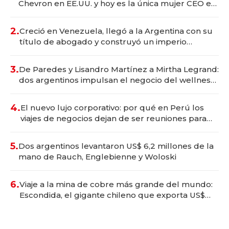
Chevron en EE.UU. y hoy es la única mujer CEO en
Vaca Muerta
2.
Creció en Venezuela, llegó a la Argentina con su
título de abogado y construyó un imperio
gastronómico que revoluciona las marcas "fast
premium"
3.
De Paredes y Lisandro Martínez a Mirtha Legrand:
dos argentinos impulsan el negocio del wellness
deportivo y el cuidado corporal
4.
El nuevo lujo corporativo: por qué en Perú los
viajes de negocios dejan de ser reuniones para
convertirse en experiencias transformadoras
5.
Dos argentinos levantaron US$ 6,2 millones de la
mano de Rauch, Englebienne y Woloski
6.
Viaje a la mina de cobre más grande del mundo:
Escondida, el gigante chileno que exporta US$
14.000 millones anuales