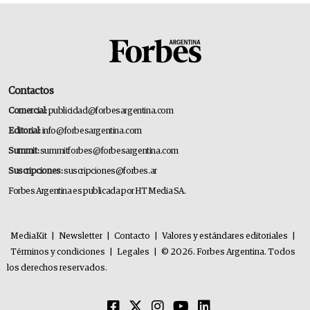
Contactos
Comercial:
publicidad@forbesargentina.com
Editorial:
info@forbesargentina.com
Summit:
summitforbes@forbesargentina.com
Suscripciones:
suscripciones@forbes.ar
Forbes Argentina es publicada por HT Media SA.
MediaKit
|
Newsletter
|
Contacto
|
Valores y estándares editoriales
|
Términos y condiciones
|
Legales
|
© 2026. Forbes Argentina. Todos
los derechos reservados.