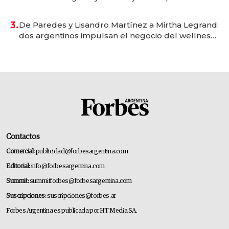
gastronómico que revoluciona las marcas "fast
premium"
3.
De Paredes y Lisandro Martínez a Mirtha Legrand:
dos argentinos impulsan el negocio del wellness
deportivo y el cuidado corporal
Contactos
Comercial:
publicidad@forbesargentina.com
Editorial:
info@forbesargentina.com
Summit:
summitforbes@forbesargentina.com
Suscripciones:
suscripciones@forbes.ar
Forbes Argentina es publicada por HT Media SA.