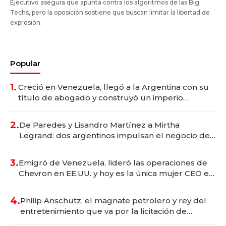
Ejecutivo asegura que apunta contra los algoritmos de las Big
Techs, pero la oposición sostiene que buscan limitar la libertad de
expresión.
Popular
1.
Creció en Venezuela, llegó a la Argentina con su
título de abogado y construyó un imperio
gastronómico que revoluciona las marcas "fast
premium"
2.
De Paredes y Lisandro Martínez a Mirtha
Legrand: dos argentinos impulsan el negocio del
wellness deportivo y el cuidado corporal
3.
Emigró de Venezuela, lideró las operaciones de
Chevron en EE.UU. y hoy es la única mujer CEO en
Vaca Muerta
4.
Philip Anschutz, el magnate petrolero y rey del
entretenimiento que va por la licitación de
Tecnópolis junto a Fénix