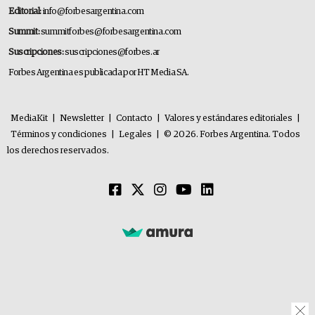
Editorial:
info@forbesargentina.com
Summit:
summitforbes@forbesargentina.com
Suscripciones:
suscripciones@forbes.ar
Forbes Argentina es publicada por HT Media SA.
MediaKit
|
Newsletter
|
Contacto
|
Valores y estándares editoriales
|
Términos y condiciones
|
Legales
|
© 2026. Forbes Argentina. Todos
los derechos reservados.