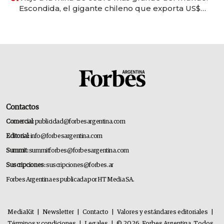
Escondida, el gigante chileno que exporta US$
14.000 millones anuales
Contactos
Comercial:
publicidad@forbesargentina.com
Editorial:
info@forbesargentina.com
Summit:
summitforbes@forbesargentina.com
Suscripciones:
suscripciones@forbes.ar
Forbes Argentina es publicada por HT Media SA.
MediaKit
|
Newsletter
|
Contacto
|
Valores y estándares editoriales
|
Términos y condiciones
|
Legales
|
© 2026. Forbes Argentina. Todos