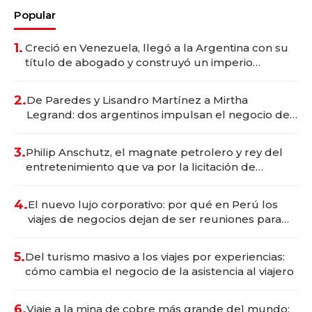
Popular
1.
Creció en Venezuela, llegó a la Argentina con su
título de abogado y construyó un imperio
gastronómico que revoluciona las marcas "fast
premium"
2.
De Paredes y Lisandro Martínez a Mirtha
Legrand: dos argentinos impulsan el negocio del
wellness deportivo y el cuidado corporal
3.
Philip Anschutz, el magnate petrolero y rey del
entretenimiento que va por la licitación de
Tecnópolis junto a Fénix
4.
El nuevo lujo corporativo: por qué en Perú los
viajes de negocios dejan de ser reuniones para
convertirse en experiencias transformadoras
5.
Del turismo masivo a los viajes por experiencias:
cómo cambia el negocio de la asistencia al viajero
6.
Viaje a la mina de cobre más grande del mundo: