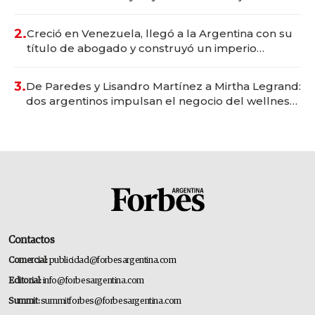
Vaca Muerta
2.
Creció en Venezuela, llegó a la Argentina con su
título de abogado y construyó un imperio
gastronómico que revoluciona las marcas "fast
premium"
3.
De Paredes y Lisandro Martínez a Mirtha Legrand:
dos argentinos impulsan el negocio del wellness
deportivo y el cuidado corporal
Contactos
Comercial:
publicidad@forbesargentina.com
Editorial:
info@forbesargentina.com
Summit:
summitforbes@forbesargentina.com