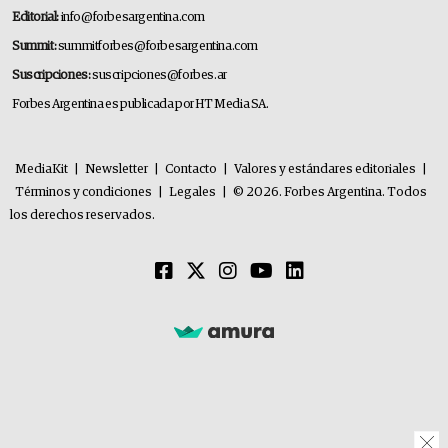
Editorial:
info@forbesargentina.com
Summit:
summitforbes@forbesargentina.com
Suscripciones:
suscripciones@forbes.ar
Forbes Argentina es publicada por HT Media SA.
MediaKit
|
Newsletter
|
Contacto
|
Valores y estándares editoriales
|
Términos y condiciones
|
Legales
|
© 2026. Forbes Argentina. Todos
los derechos reservados.