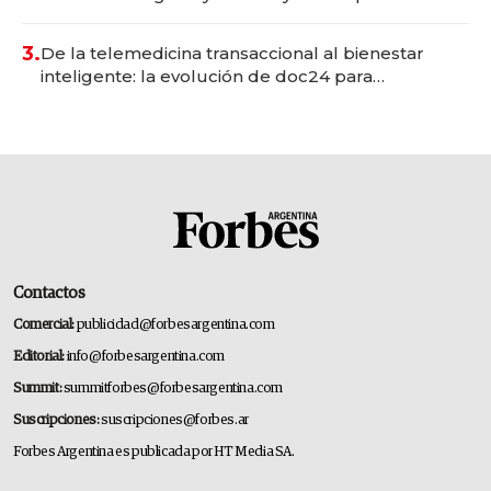
gastronómico que revoluciona las marcas "fast
premium"
3.
De la telemedicina transaccional al bienestar
inteligente: la evolución de doc24 para
transformar a las organizaciones
Contactos
Comercial:
publicidad@forbesargentina.com
Editorial:
info@forbesargentina.com
Summit:
summitforbes@forbesargentina.com
Suscripciones:
suscripciones@forbes.ar
Forbes Argentina es publicada por HT Media SA.