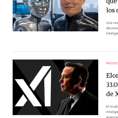
que
los
Una res
decisio
intelige
NEGOC
Elo
33.
de 
El mult
intelig
avanzad