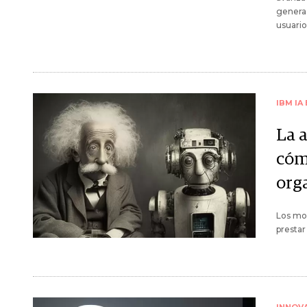
genera 
usuario
IBM IA
La a
cóm
org
Los mod
prestar