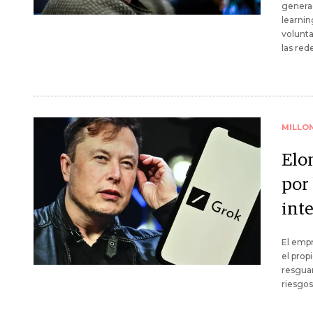
genera
learnin
volunta
las red
MILLO
Elo
por
inte
El empr
el prop
resguar
riesgos