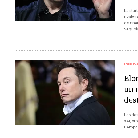
La star
rivales
de fina
Sequoia
INNOV
Elo
un 
des
Los des
xAI, pr
tiempo 