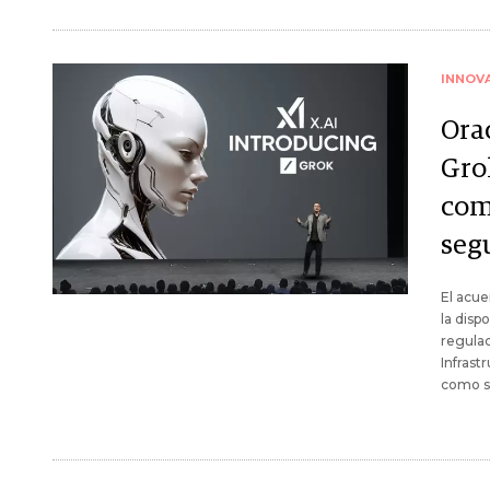
INNOV
Orac
Grok
com
seg
El acue
la disp
regulac
Infrast
como sa