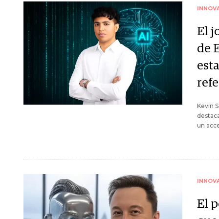
INNOV
El j
de 
est
ref
Kevin S
destaca
un acce
INNOV
El 