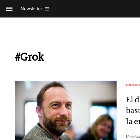
Newsletter
#Grok
INNOV
El 
bast
la e
Mientra