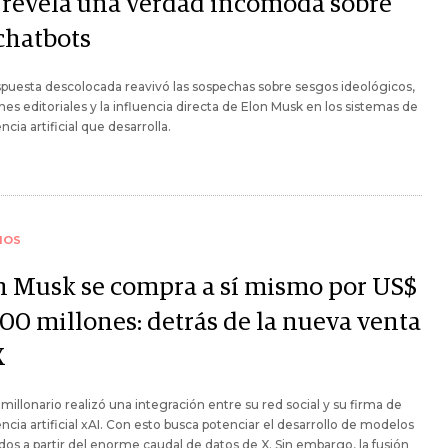
 revela una verdad incómoda sobre
 chatbots
puesta descolocada reavivó las sospechas sobre sesgos ideológicos,
nes editoriales y la influencia directa de Elon Musk en los sistemas de
ncia artificial que desarrolla.
IOS
n Musk se compra a sí mismo por US$
000 millones: detrás de la nueva venta
X
imillonario realizó una integración entre su red social y su firma de
encia artificial xAI. Con esto busca potenciar el desarrollo de modelos
os a partir del enorme caudal de datos de X. Sin embargo, la fusión