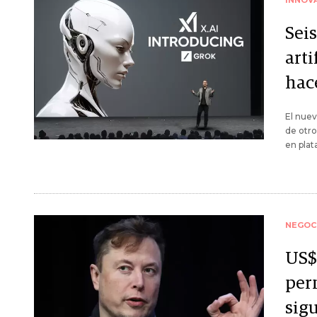
INNOV
Seis
art
hac
El nuev
de otr
en plat
NEGOC
US$ 
perm
sig