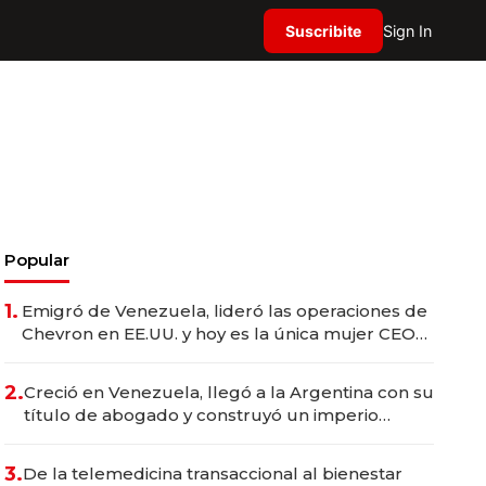
Suscribite
Sign In
Popular
1.
Emigró de Venezuela, lideró las operaciones de
Chevron en EE.UU. y hoy es la única mujer CEO
en Vaca Muerta
2.
Creció en Venezuela, llegó a la Argentina con su
título de abogado y construyó un imperio
gastronómico que revoluciona las marcas "fast
premium"
3.
De la telemedicina transaccional al bienestar