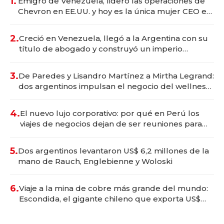
1.
Emigró de Venezuela, lideró las operaciones de
Chevron en EE.UU. y hoy es la única mujer CEO en
Vaca Muerta
2.
Creció en Venezuela, llegó a la Argentina con su
título de abogado y construyó un imperio
gastronómico que revoluciona las marcas "fast
premium"
3.
De Paredes y Lisandro Martínez a Mirtha Legrand:
dos argentinos impulsan el negocio del wellness
deportivo y el cuidado corporal
4.
El nuevo lujo corporativo: por qué en Perú los
viajes de negocios dejan de ser reuniones para
convertirse en experiencias transformadoras
5.
Dos argentinos levantaron US$ 6,2 millones de la
mano de Rauch, Englebienne y Woloski
6.
Viaje a la mina de cobre más grande del mundo:
Escondida, el gigante chileno que exporta US$
14.000 millones anuales