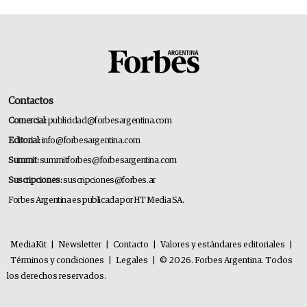
Contactos
Comercial:
publicidad@forbesargentina.com
Editorial:
info@forbesargentina.com
Summit:
summitforbes@forbesargentina.com
Suscripciones:
suscripciones@forbes.ar
Forbes Argentina es publicada por HT Media SA.
MediaKit
|
Newsletter
|
Contacto
|
Valores y estándares editoriales
|
Términos y condiciones
|
Legales
|
© 2026. Forbes Argentina. Todos
los derechos reservados.