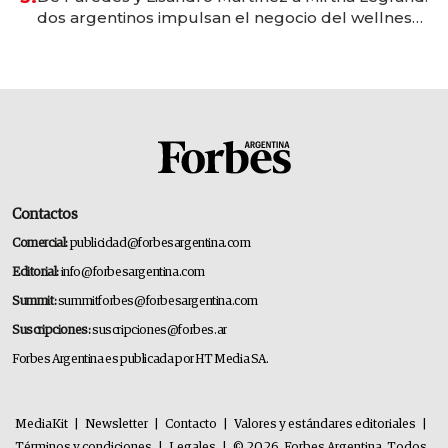
dos argentinos impulsan el negocio del wellness
deportivo y el cuidado corporal
Contactos
Comercial:
publicidad@forbesargentina.com
Editorial:
info@forbesargentina.com
Summit:
summitforbes@forbesargentina.com
Suscripciones:
suscripciones@forbes.ar
Forbes Argentina es publicada por HT Media SA.
MediaKit
|
Newsletter
|
Contacto
|
Valores y estándares editoriales
|
Términos y condiciones
|
Legales
|
© 2026. Forbes Argentina. Todos