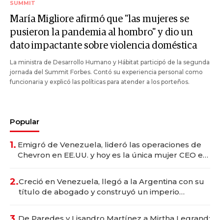
SUMMIT
María Migliore afirmó que "las mujeres se
pusieron la pandemia al hombro" y dio un
dato impactante sobre violencia doméstica
La ministra de Desarrollo Humano y Hábitat participó de la segunda
jornada del Summit Forbes. Contó su experiencia personal como
funcionaria y explicó las políticas para atender a los porteños.
Popular
1.
Emigró de Venezuela, lideró las operaciones de
Chevron en EE.UU. y hoy es la única mujer CEO en
Vaca Muerta
2.
Creció en Venezuela, llegó a la Argentina con su
título de abogado y construyó un imperio
gastronómico que revoluciona las marcas "fast
premium"
3.
De Paredes y Lisandro Martínez a Mirtha Legrand: