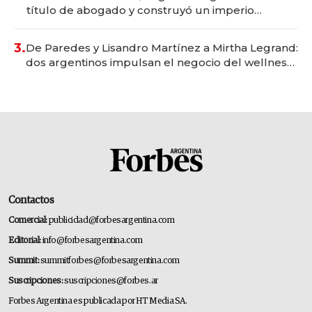
título de abogado y construyó un imperio
gastronómico que revoluciona las marcas "fast
premium"
3.
De Paredes y Lisandro Martínez a Mirtha Legrand:
dos argentinos impulsan el negocio del wellness
deportivo y el cuidado corporal
Contactos
Comercial:
publicidad@forbesargentina.com
Editorial:
info@forbesargentina.com
Summit:
summitforbes@forbesargentina.com
Suscripciones:
suscripciones@forbes.ar
Forbes Argentina es publicada por HT Media SA.