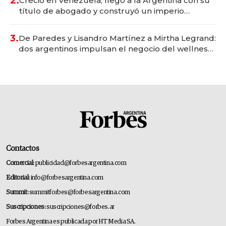
2.
Creció en Venezuela, llegó a la Argentina con su
título de abogado y construyó un imperio
gastronómico que revoluciona las marcas "fast
premium"
3.
De Paredes y Lisandro Martínez a Mirtha Legrand:
dos argentinos impulsan el negocio del wellness
deportivo y el cuidado corporal
Contactos
Comercial:
publicidad@forbesargentina.com
Editorial:
info@forbesargentina.com
Summit:
summitforbes@forbesargentina.com
Suscripciones:
suscripciones@forbes.ar
Forbes Argentina es publicada por HT Media SA.