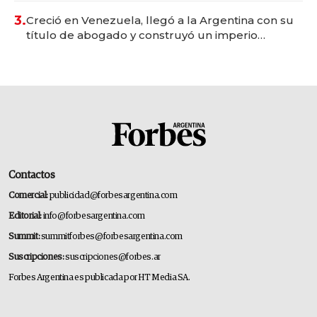
3.
Creció en Venezuela, llegó a la Argentina con su
título de abogado y construyó un imperio
gastronómico que revoluciona las marcas "fast
premium"
Contactos
Comercial:
publicidad@forbesargentina.com
Editorial:
info@forbesargentina.com
Summit:
summitforbes@forbesargentina.com
Suscripciones:
suscripciones@forbes.ar
Forbes Argentina es publicada por HT Media SA.