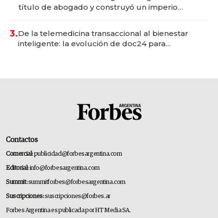
título de abogado y construyó un imperio
gastronómico que revoluciona las marcas "fast
premium"
3.
De la telemedicina transaccional al bienestar
inteligente: la evolución de doc24 para
transformar a las organizaciones
Contactos
Comercial:
publicidad@forbesargentina.com
Editorial:
info@forbesargentina.com
Summit:
summitforbes@forbesargentina.com
Suscripciones:
suscripciones@forbes.ar
Forbes Argentina es publicada por HT Media SA.