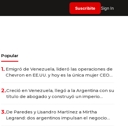
Suscribite
Sign In
Popular
1.
Emigró de Venezuela, lideró las operaciones de
Chevron en EE.UU. y hoy es la única mujer CEO
en Vaca Muerta
2.
Creció en Venezuela, llegó a la Argentina con su
título de abogado y construyó un imperio
gastronómico que revoluciona las marcas "fast
premium"
3.
De Paredes y Lisandro Martínez a Mirtha
Legrand: dos argentinos impulsan el negocio
del wellness deportivo y el cuidado corporal