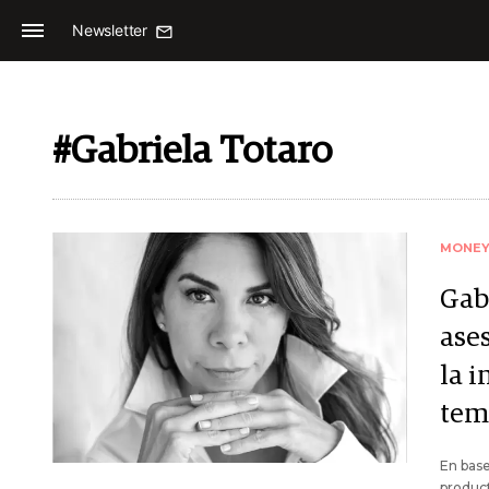
Newsletter
#Gabriela Totaro
MONE
Gab
ase
la 
tem
En base
produc