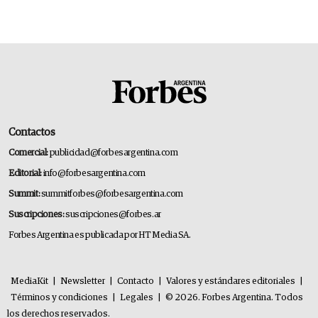
deportivo y el cuidado corporal
Contactos
Comercial:
publicidad@forbesargentina.com
Editorial:
info@forbesargentina.com
Summit:
summitforbes@forbesargentina.com
Suscripciones:
suscripciones@forbes.ar
Forbes Argentina es publicada por HT Media SA.
MediaKit
|
Newsletter
|
Contacto
|
Valores y estándares editoriales
|
Términos y condiciones
|
Legales
|
© 2026. Forbes Argentina. Todos
los derechos reservados.