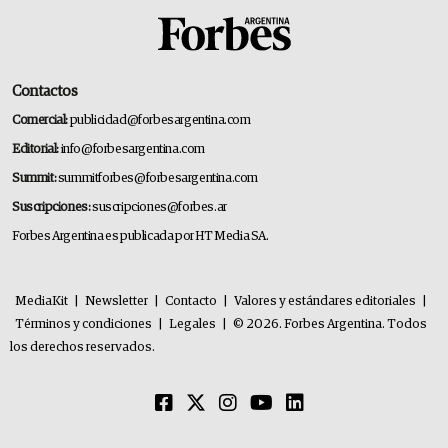
Contactos
Comercial:
publicidad@forbesargentina.com
Editorial:
info@forbesargentina.com
Summit:
summitforbes@forbesargentina.com
Suscripciones:
suscripciones@forbes.ar
Forbes Argentina es publicada por HT Media SA.
MediaKit
|
Newsletter
|
Contacto
|
Valores y estándares editoriales
|
Términos y condiciones
|
Legales
|
© 2026. Forbes Argentina. Todos
los derechos reservados.