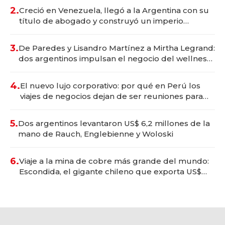
2.
Creció en Venezuela, llegó a la Argentina con su
título de abogado y construyó un imperio
gastronómico que revoluciona las marcas "fast
premium"
3.
De Paredes y Lisandro Martínez a Mirtha Legrand:
dos argentinos impulsan el negocio del wellness
deportivo y el cuidado corporal
4.
El nuevo lujo corporativo: por qué en Perú los
viajes de negocios dejan de ser reuniones para
convertirse en experiencias transformadoras
5.
Dos argentinos levantaron US$ 6,2 millones de la
mano de Rauch, Englebienne y Woloski
6.
Viaje a la mina de cobre más grande del mundo:
Escondida, el gigante chileno que exporta US$
14.000 millones anuales