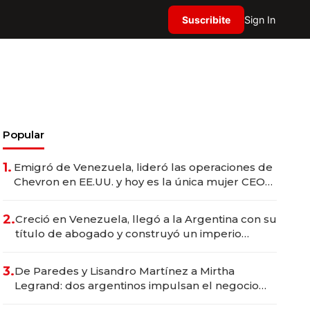
Suscribite
Sign In
Popular
1.
Emigró de Venezuela, lideró las operaciones de
Chevron en EE.UU. y hoy es la única mujer CEO
en Vaca Muerta
2.
Creció en Venezuela, llegó a la Argentina con su
título de abogado y construyó un imperio
gastronómico que revoluciona las marcas "fast
premium"
3.
De Paredes y Lisandro Martínez a Mirtha
Legrand: dos argentinos impulsan el negocio
del wellness deportivo y el cuidado corporal