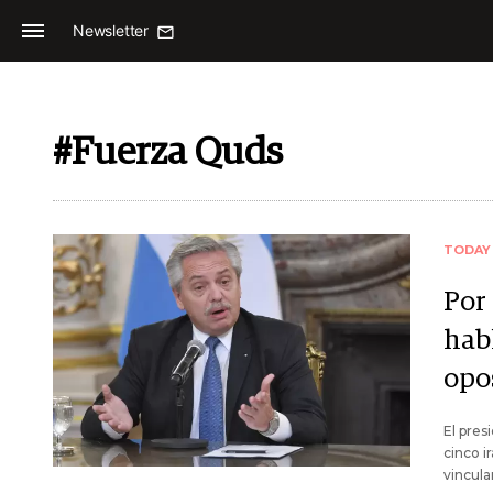
Newsletter
#Fuerza Quds
TODAY
Por
habl
opo
El pres
cinco i
vincula