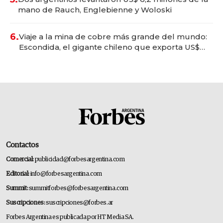
mano de Rauch, Englebienne y Woloski
6.
Viaje a la mina de cobre más grande del mundo:
Escondida, el gigante chileno que exporta US$
14.000 millones anuales
Contactos
Comercial:
publicidad@forbesargentina.com
Editorial:
info@forbesargentina.com
Summit:
summitforbes@forbesargentina.com
Suscripciones:
suscripciones@forbes.ar
Forbes Argentina es publicada por HT Media SA.