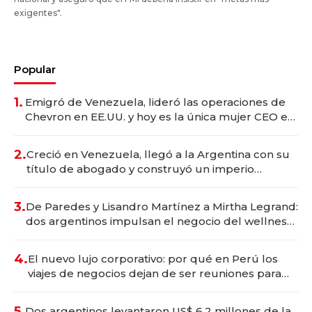
exigentes".
Popular
1.
Emigró de Venezuela, lideró las operaciones de
Chevron en EE.UU. y hoy es la única mujer CEO en
Vaca Muerta
2.
Creció en Venezuela, llegó a la Argentina con su
título de abogado y construyó un imperio
gastronómico que revoluciona las marcas "fast
premium"
3.
De Paredes y Lisandro Martínez a Mirtha Legrand:
dos argentinos impulsan el negocio del wellness
deportivo y el cuidado corporal
4.
El nuevo lujo corporativo: por qué en Perú los
viajes de negocios dejan de ser reuniones para
convertirse en experiencias transformadoras
5.
Dos argentinos levantaron US$ 6,2 millones de la