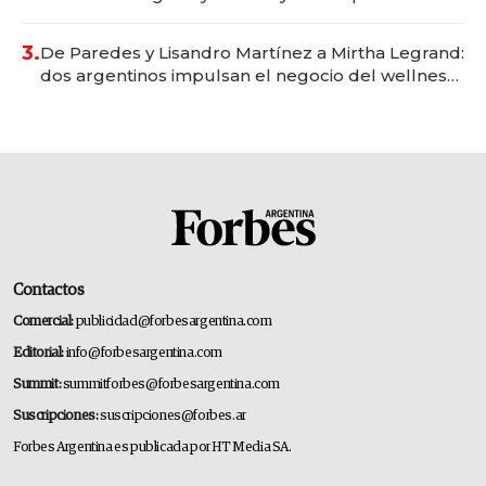
gastronómico que revoluciona las marcas "fast
premium"
3.
De Paredes y Lisandro Martínez a Mirtha Legrand:
dos argentinos impulsan el negocio del wellness
deportivo y el cuidado corporal
Contactos
Comercial:
publicidad@forbesargentina.com
Editorial:
info@forbesargentina.com
Summit:
summitforbes@forbesargentina.com
Suscripciones:
suscripciones@forbes.ar
Forbes Argentina es publicada por HT Media SA.