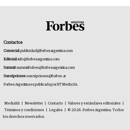
Contactos
Comercial:
publicidad@forbesargentina.com
Editorial:
info@forbesargentina.com
Summit:
summitforbes@forbesargentina.com
Suscripciones:
suscripciones@forbes.ar
Forbes Argentina es publicada por HT Media SA.
MediaKit
|
Newsletter
|
Contacto
|
Valores y estándares editoriales
|
Términos y condiciones
|
Legales
|
© 2026. Forbes Argentina. Todos
los derechos reservados.