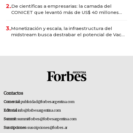
2.
De científicas a empresarias: la camada del
CONICET que levantó más de US$ 40 millones
para fundar startups biotech
3.
Monetización y escala, la infraestructura del
midstream busca destrabar el potencial de Vaca
Muerta
Contactos
Comercial:
publicidad@forbesargentina.com
Editorial:
info@forbesargentina.com
Summit:
summitforbes@forbesargentina.com
Suscripciones:
suscripciones@forbes.ar