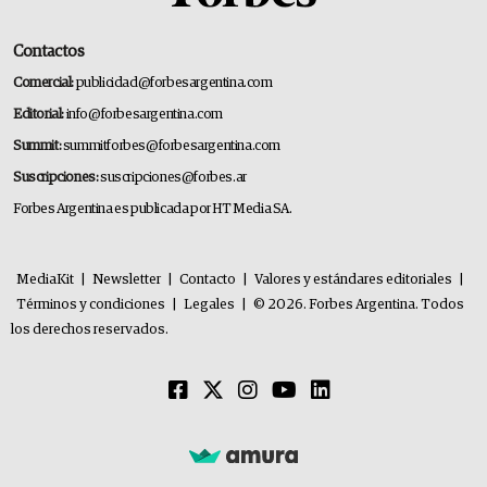
Contactos
Comercial:
publicidad@forbesargentina.com
Editorial:
info@forbesargentina.com
Summit:
summitforbes@forbesargentina.com
Suscripciones:
suscripciones@forbes.ar
Forbes Argentina es publicada por HT Media SA.
MediaKit
|
Newsletter
|
Contacto
|
Valores y estándares editoriales
|
Términos y condiciones
|
Legales
|
© 2026. Forbes Argentina. Todos
los derechos reservados.