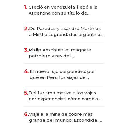
1.
Creció en Venezuela, llegó a la
Argentina con su título de
abogado y construyó un imperio
gastronómico que revoluciona
2.
De Paredes y Lisandro Martínez
las marcas "fast premium"
a Mirtha Legrand: dos argentinos
impulsan el negocio del wellness
deportivo y el cuidado corporal
3.
Philip Anschutz, el magnate
petrolero y rey del
entretenimiento que va por la
licitación de Tecnópolis junto a
4.
El nuevo lujo corporativo: por
Fénix
qué en Perú los viajes de
negocios dejan de ser reuniones
para convertirse en experiencias
5.
Del turismo masivo a los viajes
transformadoras
por experiencias: cómo cambia el
negocio de la asistencia al viajero
6.
Viaje a la mina de cobre más
grande del mundo: Escondida, el
gigante chileno que exporta US$