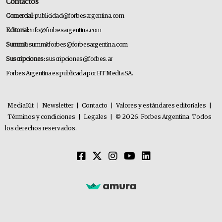
Contactos
Comercial:
publicidad@forbesargentina.com
Editorial:
info@forbesargentina.com
Summit:
summitforbes@forbesargentina.com
Suscripciones:
suscripciones@forbes.ar
Forbes Argentina es publicada por HT Media SA.
MediaKit
|
Newsletter
|
Contacto
|
Valores y estándares editoriales
|
Términos y condiciones
|
Legales
|
© 2026. Forbes Argentina. Todos
los derechos reservados.