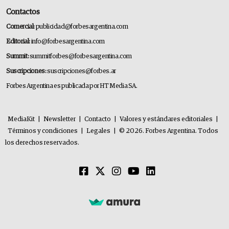
Contactos
Comercial:
publicidad@forbesargentina.com
Editorial:
info@forbesargentina.com
Summit:
summitforbes@forbesargentina.com
Suscripciones:
suscripciones@forbes.ar
Forbes Argentina es publicada por HT Media SA.
MediaKit
|
Newsletter
|
Contacto
|
Valores y estándares editoriales
|
Términos y condiciones
|
Legales
|
© 2026. Forbes Argentina. Todos
los derechos reservados.