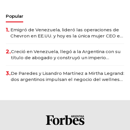
Popular
1.
Emigró de Venezuela, lideró las operaciones de
Chevron en EE.UU. y hoy es la única mujer CEO en
Vaca Muerta
2.
Creció en Venezuela, llegó a la Argentina con su
título de abogado y construyó un imperio
gastronómico que revoluciona las marcas "fast
premium"
3.
De Paredes y Lisandro Martínez a Mirtha Legrand:
dos argentinos impulsan el negocio del wellness
deportivo y el cuidado corporal