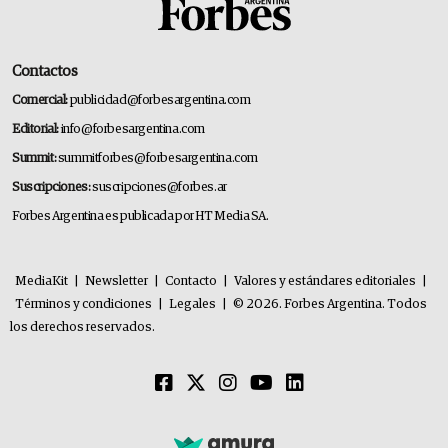
Contactos
Comercial:
publicidad@forbesargentina.com
Editorial:
info@forbesargentina.com
Summit:
summitforbes@forbesargentina.com
Suscripciones:
suscripciones@forbes.ar
Forbes Argentina es publicada por HT Media SA.
MediaKit
|
Newsletter
|
Contacto
|
Valores y estándares editoriales
|
Términos y condiciones
|
Legales
|
© 2026. Forbes Argentina. Todos
los derechos reservados.