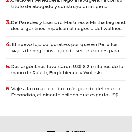
2.
Creció en Venezuela, llegó a la Argentina con su
título de abogado y construyó un imperio
gastronómico que revoluciona las marcas "fast
premium"
3.
De Paredes y Lisandro Martínez a Mirtha Legrand:
dos argentinos impulsan el negocio del wellness
deportivo y el cuidado corporal
4.
El nuevo lujo corporativo: por qué en Perú los
viajes de negocios dejan de ser reuniones para
convertirse en experiencias transformadoras
5.
Dos argentinos levantaron US$ 6,2 millones de la
mano de Rauch, Englebienne y Woloski
6.
Viaje a la mina de cobre más grande del mundo:
Escondida, el gigante chileno que exporta US$
14.000 millones anuales